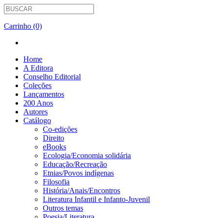
Carrinho (0)
Home
A Editora
Conselho Editorial
Coleções
Lançamentos
200 Anos
Autores
Catálogo
Co-edições
Direito
eBooks
Ecologia/Economia solidária
Educação/Recreação
Etnias/Povos indígenas
Filosofia
História/Anais/Encontros
Literatura Infantil e Infanto-Juvenil
Outros temas
Poesia/Literatura