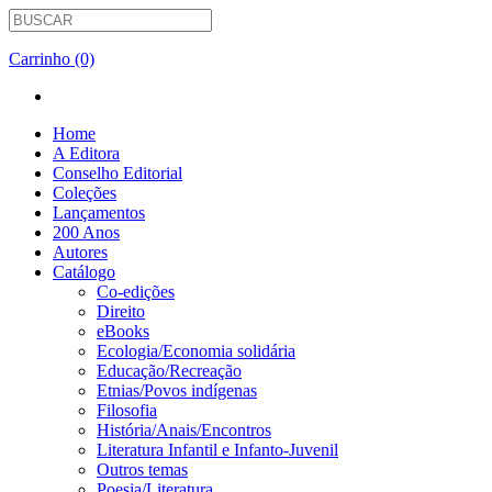
Carrinho (0)
Home
A Editora
Conselho Editorial
Coleções
Lançamentos
200 Anos
Autores
Catálogo
Co-edições
Direito
eBooks
Ecologia/Economia solidária
Educação/Recreação
Etnias/Povos indígenas
Filosofia
História/Anais/Encontros
Literatura Infantil e Infanto-Juvenil
Outros temas
Poesia/Literatura