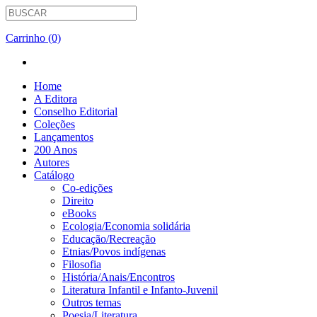
Carrinho (0)
Home
A Editora
Conselho Editorial
Coleções
Lançamentos
200 Anos
Autores
Catálogo
Co-edições
Direito
eBooks
Ecologia/Economia solidária
Educação/Recreação
Etnias/Povos indígenas
Filosofia
História/Anais/Encontros
Literatura Infantil e Infanto-Juvenil
Outros temas
Poesia/Literatura