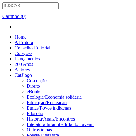
Carrinho (0)
Home
A Editora
Conselho Editorial
Coleções
Lançamentos
200 Anos
Autores
Catálogo
Co-edições
Direito
eBooks
Ecologia/Economia solidária
Educação/Recreação
Etnias/Povos indígenas
Filosofia
História/Anais/Encontros
Literatura Infantil e Infanto-Juvenil
Outros temas
Poesia/Literatura