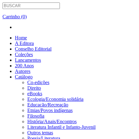
Carrinho (0)
Home
A Editora
Conselho Editorial
Coleções
Lançamentos
200 Anos
Autores
Catálogo
Co-edições
Direito
eBooks
Ecologia/Economia solidária
Educação/Recreação
Etnias/Povos indígenas
Filosofia
História/Anais/Encontros
Literatura Infantil e Infanto-Juvenil
Outros temas
Poesia/Literatura