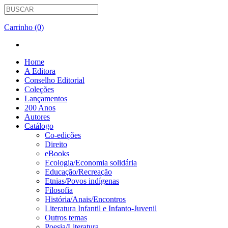
Carrinho (0)
Home
A Editora
Conselho Editorial
Coleções
Lançamentos
200 Anos
Autores
Catálogo
Co-edições
Direito
eBooks
Ecologia/Economia solidária
Educação/Recreação
Etnias/Povos indígenas
Filosofia
História/Anais/Encontros
Literatura Infantil e Infanto-Juvenil
Outros temas
Poesia/Literatura