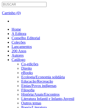
Carrinho (0)
Home
A Editora
Conselho Editorial
Coleções
Lançamentos
200 Anos
Autores
Catálogo
Co-edições
Direito
eBooks
Ecologia/Economia solidária
Educação/Recreação
Etnias/Povos indígenas
Filosofia
História/Anais/Encontros
Literatura Infantil e Infanto-Juvenil
Outros temas
Poesia/Literatura