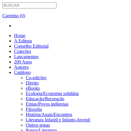
Carrinho (0)
Home
A Editora
Conselho Editorial
Coleções
Lançamentos
200 Anos
Autores
Catálogo
Co-edições
Direito
eBooks
Ecologia/Economia solidária
Educação/Recreação
Etnias/Povos indígenas
Filosofia
História/Anais/Encontros
Literatura Infantil e Infanto-Juvenil
Outros temas
Poesia/Literatura