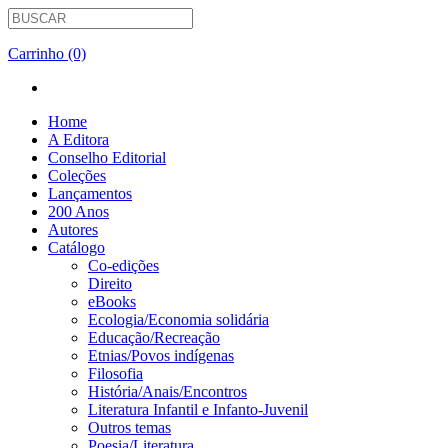
Carrinho (0)
Home
A Editora
Conselho Editorial
Coleções
Lançamentos
200 Anos
Autores
Catálogo
Co-edições
Direito
eBooks
Ecologia/Economia solidária
Educação/Recreação
Etnias/Povos indígenas
Filosofia
História/Anais/Encontros
Literatura Infantil e Infanto-Juvenil
Outros temas
Poesia/Literatura