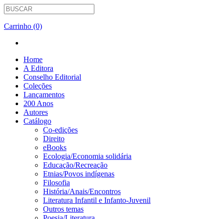
Carrinho (0)
Home
A Editora
Conselho Editorial
Coleções
Lançamentos
200 Anos
Autores
Catálogo
Co-edições
Direito
eBooks
Ecologia/Economia solidária
Educação/Recreação
Etnias/Povos indígenas
Filosofia
História/Anais/Encontros
Literatura Infantil e Infanto-Juvenil
Outros temas
Poesia/Literatura