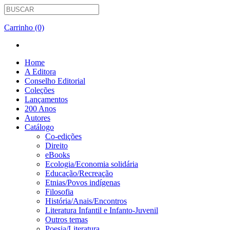
Carrinho (0)
Home
A Editora
Conselho Editorial
Coleções
Lançamentos
200 Anos
Autores
Catálogo
Co-edições
Direito
eBooks
Ecologia/Economia solidária
Educação/Recreação
Etnias/Povos indígenas
Filosofia
História/Anais/Encontros
Literatura Infantil e Infanto-Juvenil
Outros temas
Poesia/Literatura