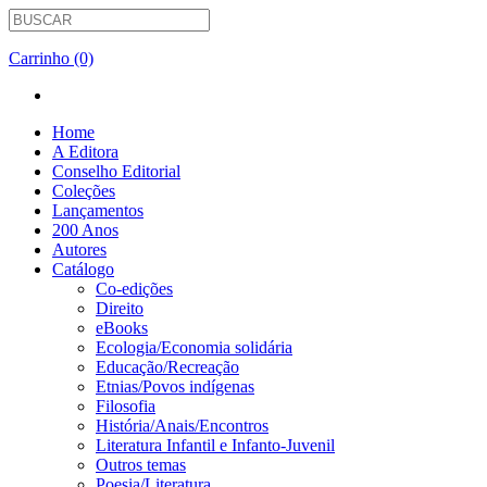
Carrinho (0)
Home
A Editora
Conselho Editorial
Coleções
Lançamentos
200 Anos
Autores
Catálogo
Co-edições
Direito
eBooks
Ecologia/Economia solidária
Educação/Recreação
Etnias/Povos indígenas
Filosofia
História/Anais/Encontros
Literatura Infantil e Infanto-Juvenil
Outros temas
Poesia/Literatura