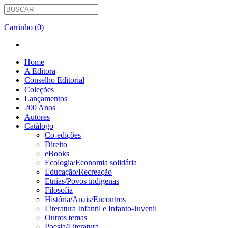
Carrinho (0)
Home
A Editora
Conselho Editorial
Coleções
Lançamentos
200 Anos
Autores
Catálogo
Co-edições
Direito
eBooks
Ecologia/Economia solidária
Educação/Recreação
Etnias/Povos indígenas
Filosofia
História/Anais/Encontros
Literatura Infantil e Infanto-Juvenil
Outros temas
Poesia/Literatura