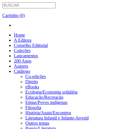
Carrinho (0)
Home
A Editora
Conselho Editorial
Coleções
Lançamentos
200 Anos
Autores
Catálogo
Co-edições
Direito
eBooks
Ecologia/Economia solidária
Educação/Recreação
Etnias/Povos indígenas
Filosofia
História/Anais/Encontros
Literatura Infantil e Infanto-Juvenil
Outros temas
Poesia/Literatura