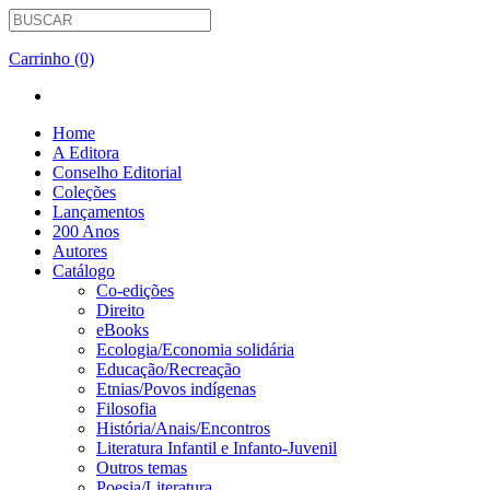
Carrinho (0)
Home
A Editora
Conselho Editorial
Coleções
Lançamentos
200 Anos
Autores
Catálogo
Co-edições
Direito
eBooks
Ecologia/Economia solidária
Educação/Recreação
Etnias/Povos indígenas
Filosofia
História/Anais/Encontros
Literatura Infantil e Infanto-Juvenil
Outros temas
Poesia/Literatura