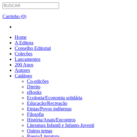
Carrinho (0)
Home
A Editora
Conselho Editorial
Coleções
Lançamentos
200 Anos
Autores
Catálogo
Co-edições
Direito
eBooks
Ecologia/Economia solidária
Educação/Recreação
Etnias/Povos indígenas
Filosofia
História/Anais/Encontros
Literatura Infantil e Infanto-Juvenil
Outros temas
Poesia/Literatura