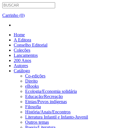
Carrinho (0)
Home
A Editora
Conselho Editorial
Coleções
Lançamentos
200 Anos
Autores
Catálogo
Co-edições
Direito
eBooks
Ecologia/Economia solidária
Educação/Recreação
Etnias/Povos indígenas
Filosofia
História/Anais/Encontros
Literatura Infantil e Infanto-Juvenil
Outros temas
Poesia/Literatura