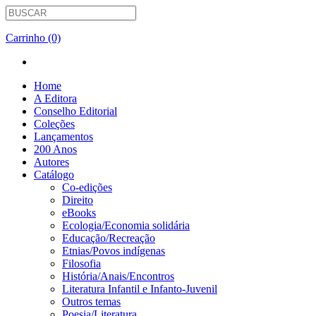
Carrinho (0)
Home
A Editora
Conselho Editorial
Coleções
Lançamentos
200 Anos
Autores
Catálogo
Co-edições
Direito
eBooks
Ecologia/Economia solidária
Educação/Recreação
Etnias/Povos indígenas
Filosofia
História/Anais/Encontros
Literatura Infantil e Infanto-Juvenil
Outros temas
Poesia/Literatura