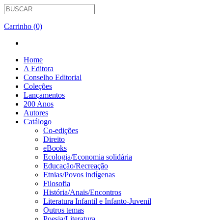
Carrinho (0)
Home
A Editora
Conselho Editorial
Coleções
Lançamentos
200 Anos
Autores
Catálogo
Co-edições
Direito
eBooks
Ecologia/Economia solidária
Educação/Recreação
Etnias/Povos indígenas
Filosofia
História/Anais/Encontros
Literatura Infantil e Infanto-Juvenil
Outros temas
Poesia/Literatura