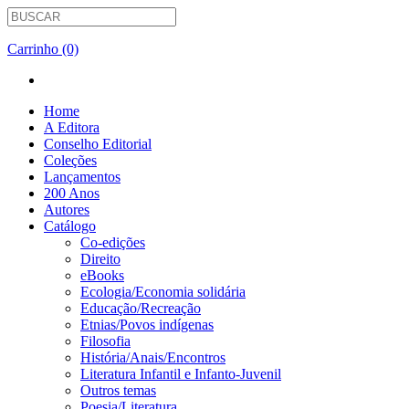
Carrinho (0)
Home
A Editora
Conselho Editorial
Coleções
Lançamentos
200 Anos
Autores
Catálogo
Co-edições
Direito
eBooks
Ecologia/Economia solidária
Educação/Recreação
Etnias/Povos indígenas
Filosofia
História/Anais/Encontros
Literatura Infantil e Infanto-Juvenil
Outros temas
Poesia/Literatura