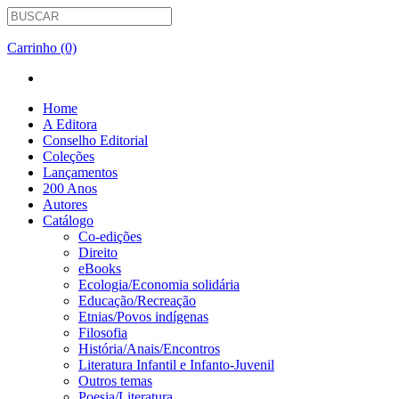
Carrinho (0)
Home
A Editora
Conselho Editorial
Coleções
Lançamentos
200 Anos
Autores
Catálogo
Co-edições
Direito
eBooks
Ecologia/Economia solidária
Educação/Recreação
Etnias/Povos indígenas
Filosofia
História/Anais/Encontros
Literatura Infantil e Infanto-Juvenil
Outros temas
Poesia/Literatura