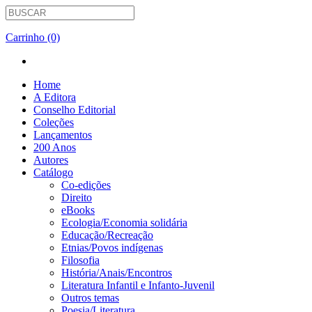
Carrinho (0)
Home
A Editora
Conselho Editorial
Coleções
Lançamentos
200 Anos
Autores
Catálogo
Co-edições
Direito
eBooks
Ecologia/Economia solidária
Educação/Recreação
Etnias/Povos indígenas
Filosofia
História/Anais/Encontros
Literatura Infantil e Infanto-Juvenil
Outros temas
Poesia/Literatura