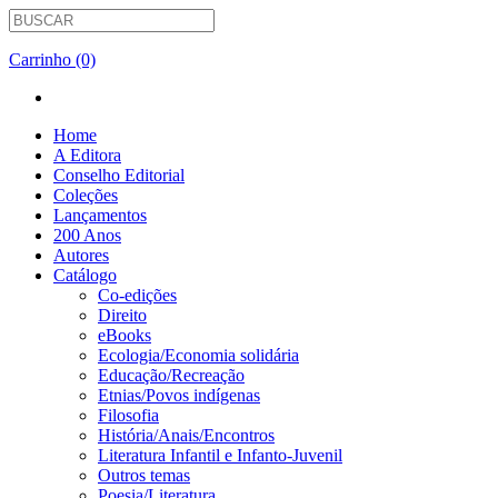
Carrinho (0)
Home
A Editora
Conselho Editorial
Coleções
Lançamentos
200 Anos
Autores
Catálogo
Co-edições
Direito
eBooks
Ecologia/Economia solidária
Educação/Recreação
Etnias/Povos indígenas
Filosofia
História/Anais/Encontros
Literatura Infantil e Infanto-Juvenil
Outros temas
Poesia/Literatura