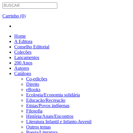
Carrinho (0)
Home
A Editora
Conselho Editorial
Coleções
Lançamentos
200 Anos
Autores
Catálogo
Co-edições
Direito
eBooks
Ecologia/Economia solidária
Educação/Recreação
Etnias/Povos indígenas
Filosofia
História/Anais/Encontros
Literatura Infantil e Infanto-Juvenil
Outros temas
Poesia/Literatura