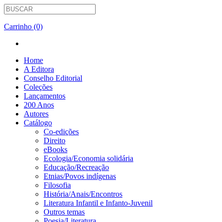
Carrinho (0)
Home
A Editora
Conselho Editorial
Coleções
Lançamentos
200 Anos
Autores
Catálogo
Co-edições
Direito
eBooks
Ecologia/Economia solidária
Educação/Recreação
Etnias/Povos indígenas
Filosofia
História/Anais/Encontros
Literatura Infantil e Infanto-Juvenil
Outros temas
Poesia/Literatura