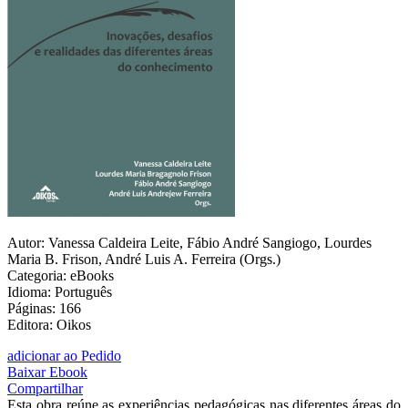
Autor: Vanessa Caldeira Leite, Fábio André Sangiogo, Lourdes
Maria B. Frison, André Luis A. Ferreira (Orgs.)
Categoria: eBooks
Idioma: Português
Páginas: 166
Editora: Oikos
adicionar ao Pedido
Baixar Ebook
Compartilhar
Esta obra reúne as experiências pedagógicas nas diferentes áreas do