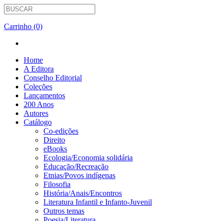
Carrinho (0)
Home
A Editora
Conselho Editorial
Coleções
Lançamentos
200 Anos
Autores
Catálogo
Co-edições
Direito
eBooks
Ecologia/Economia solidária
Educação/Recreação
Etnias/Povos indígenas
Filosofia
História/Anais/Encontros
Literatura Infantil e Infanto-Juvenil
Outros temas
Poesia/Literatura