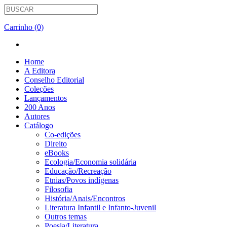
Carrinho (0)
Home
A Editora
Conselho Editorial
Coleções
Lançamentos
200 Anos
Autores
Catálogo
Co-edições
Direito
eBooks
Ecologia/Economia solidária
Educação/Recreação
Etnias/Povos indígenas
Filosofia
História/Anais/Encontros
Literatura Infantil e Infanto-Juvenil
Outros temas
Poesia/Literatura