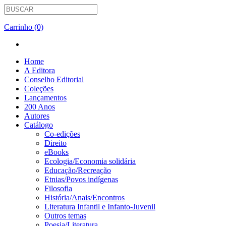
Carrinho (0)
Home
A Editora
Conselho Editorial
Coleções
Lançamentos
200 Anos
Autores
Catálogo
Co-edições
Direito
eBooks
Ecologia/Economia solidária
Educação/Recreação
Etnias/Povos indígenas
Filosofia
História/Anais/Encontros
Literatura Infantil e Infanto-Juvenil
Outros temas
Poesia/Literatura