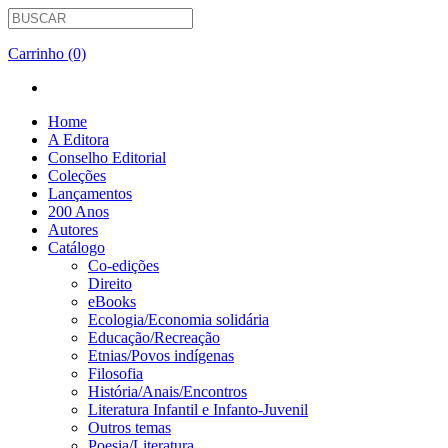
Carrinho (0)
Home
A Editora
Conselho Editorial
Coleções
Lançamentos
200 Anos
Autores
Catálogo
Co-edições
Direito
eBooks
Ecologia/Economia solidária
Educação/Recreação
Etnias/Povos indígenas
Filosofia
História/Anais/Encontros
Literatura Infantil e Infanto-Juvenil
Outros temas
Poesia/Literatura