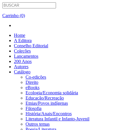
Carrinho (0)
Home
A Editora
Conselho Editorial
Coleções
Lançamentos
200 Anos
Autores
Catálogo
Co-edições
Direito
eBooks
Ecologia/Economia solidária
Educação/Recreação
Etnias/Povos indígenas
Filosofia
História/Anais/Encontros
Literatura Infantil e Infanto-Juvenil
Outros temas
Poesia/Literatura