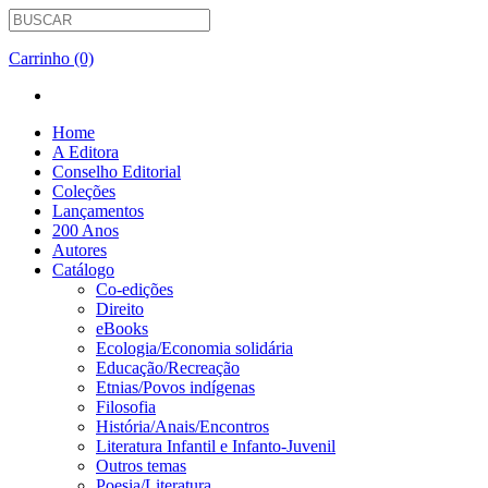
Carrinho (0)
Home
A Editora
Conselho Editorial
Coleções
Lançamentos
200 Anos
Autores
Catálogo
Co-edições
Direito
eBooks
Ecologia/Economia solidária
Educação/Recreação
Etnias/Povos indígenas
Filosofia
História/Anais/Encontros
Literatura Infantil e Infanto-Juvenil
Outros temas
Poesia/Literatura