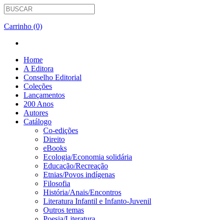
Carrinho (0)
Home
A Editora
Conselho Editorial
Coleções
Lançamentos
200 Anos
Autores
Catálogo
Co-edições
Direito
eBooks
Ecologia/Economia solidária
Educação/Recreação
Etnias/Povos indígenas
Filosofia
História/Anais/Encontros
Literatura Infantil e Infanto-Juvenil
Outros temas
Poesia/Literatura