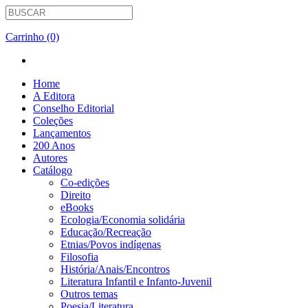
Carrinho (0)
Home
A Editora
Conselho Editorial
Coleções
Lançamentos
200 Anos
Autores
Catálogo
Co-edições
Direito
eBooks
Ecologia/Economia solidária
Educação/Recreação
Etnias/Povos indígenas
Filosofia
História/Anais/Encontros
Literatura Infantil e Infanto-Juvenil
Outros temas
Poesia/Literatura