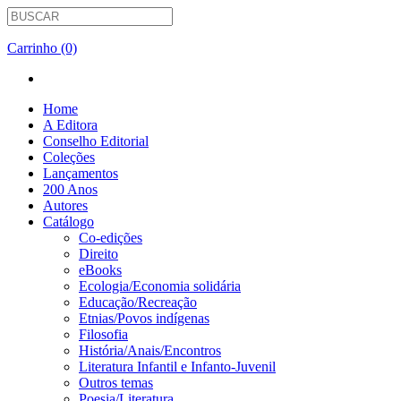
Carrinho (0)
Home
A Editora
Conselho Editorial
Coleções
Lançamentos
200 Anos
Autores
Catálogo
Co-edições
Direito
eBooks
Ecologia/Economia solidária
Educação/Recreação
Etnias/Povos indígenas
Filosofia
História/Anais/Encontros
Literatura Infantil e Infanto-Juvenil
Outros temas
Poesia/Literatura