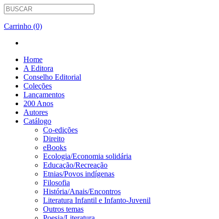
Carrinho (0)
Home
A Editora
Conselho Editorial
Coleções
Lançamentos
200 Anos
Autores
Catálogo
Co-edições
Direito
eBooks
Ecologia/Economia solidária
Educação/Recreação
Etnias/Povos indígenas
Filosofia
História/Anais/Encontros
Literatura Infantil e Infanto-Juvenil
Outros temas
Poesia/Literatura