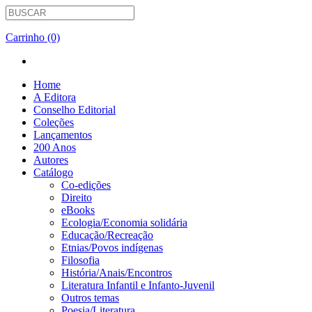
Carrinho (0)
Home
A Editora
Conselho Editorial
Coleções
Lançamentos
200 Anos
Autores
Catálogo
Co-edições
Direito
eBooks
Ecologia/Economia solidária
Educação/Recreação
Etnias/Povos indígenas
Filosofia
História/Anais/Encontros
Literatura Infantil e Infanto-Juvenil
Outros temas
Poesia/Literatura