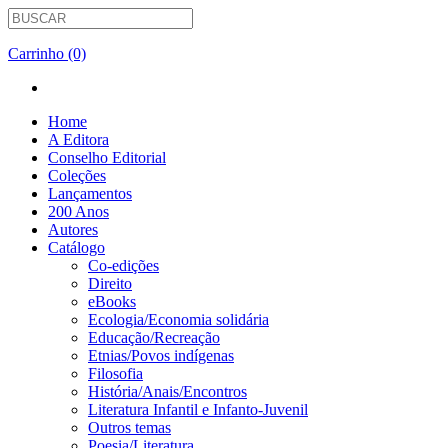
Carrinho (0)
Home
A Editora
Conselho Editorial
Coleções
Lançamentos
200 Anos
Autores
Catálogo
Co-edições
Direito
eBooks
Ecologia/Economia solidária
Educação/Recreação
Etnias/Povos indígenas
Filosofia
História/Anais/Encontros
Literatura Infantil e Infanto-Juvenil
Outros temas
Poesia/Literatura