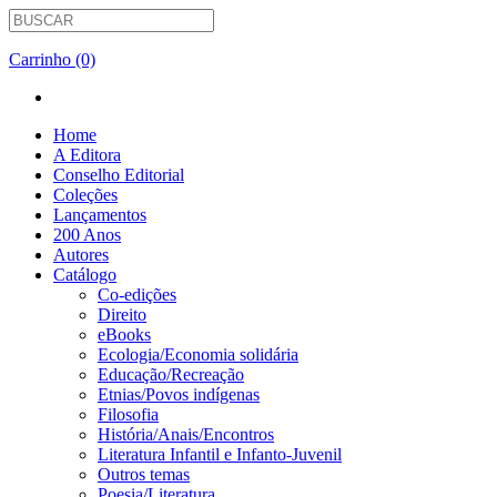
Carrinho (0)
Home
A Editora
Conselho Editorial
Coleções
Lançamentos
200 Anos
Autores
Catálogo
Co-edições
Direito
eBooks
Ecologia/Economia solidária
Educação/Recreação
Etnias/Povos indígenas
Filosofia
História/Anais/Encontros
Literatura Infantil e Infanto-Juvenil
Outros temas
Poesia/Literatura