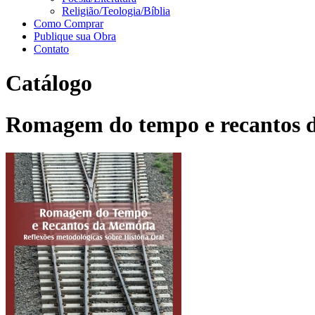
Religião/Teologia/Bíblia
Como Comprar
Publique sua Obra
Contato
Catálogo
Romagem do tempo e recantos da