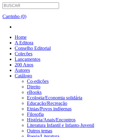
Carrinho (0)
Home
A Editora
Conselho Editorial
Coleções
Lançamentos
200 Anos
Autores
Catálogo
Co-edições
Direito
eBooks
Ecologia/Economia solidária
Educação/Recreação
Etnias/Povos indígenas
Filosofia
História/Anais/Encontros
Literatura Infantil e Infanto-Juvenil
Outros temas
Poesia/Literatura