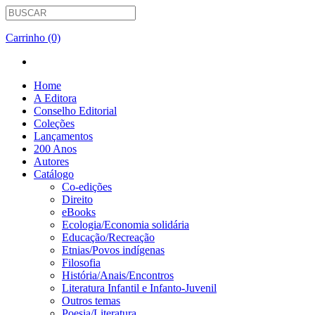
Carrinho (0)
Home
A Editora
Conselho Editorial
Coleções
Lançamentos
200 Anos
Autores
Catálogo
Co-edições
Direito
eBooks
Ecologia/Economia solidária
Educação/Recreação
Etnias/Povos indígenas
Filosofia
História/Anais/Encontros
Literatura Infantil e Infanto-Juvenil
Outros temas
Poesia/Literatura