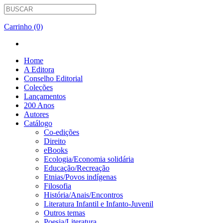
Carrinho (0)
Home
A Editora
Conselho Editorial
Coleções
Lançamentos
200 Anos
Autores
Catálogo
Co-edições
Direito
eBooks
Ecologia/Economia solidária
Educação/Recreação
Etnias/Povos indígenas
Filosofia
História/Anais/Encontros
Literatura Infantil e Infanto-Juvenil
Outros temas
Poesia/Literatura