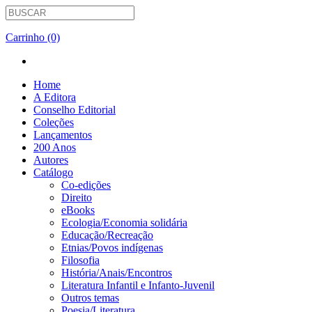
Carrinho (0)
Home
A Editora
Conselho Editorial
Coleções
Lançamentos
200 Anos
Autores
Catálogo
Co-edições
Direito
eBooks
Ecologia/Economia solidária
Educação/Recreação
Etnias/Povos indígenas
Filosofia
História/Anais/Encontros
Literatura Infantil e Infanto-Juvenil
Outros temas
Poesia/Literatura