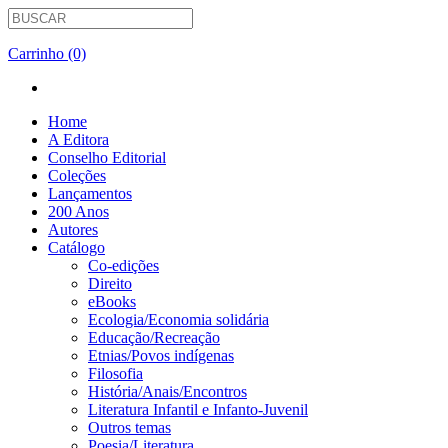
Carrinho (0)
Home
A Editora
Conselho Editorial
Coleções
Lançamentos
200 Anos
Autores
Catálogo
Co-edições
Direito
eBooks
Ecologia/Economia solidária
Educação/Recreação
Etnias/Povos indígenas
Filosofia
História/Anais/Encontros
Literatura Infantil e Infanto-Juvenil
Outros temas
Poesia/Literatura