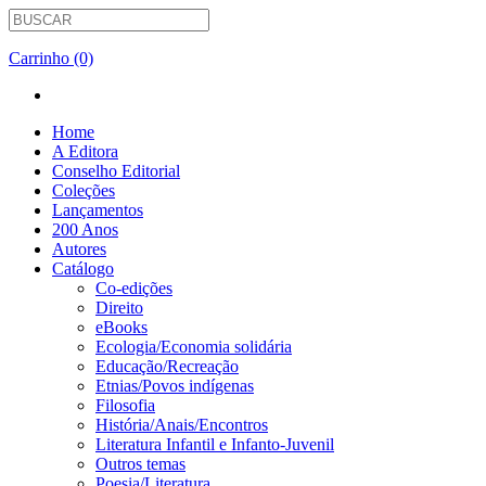
Carrinho (0)
Home
A Editora
Conselho Editorial
Coleções
Lançamentos
200 Anos
Autores
Catálogo
Co-edições
Direito
eBooks
Ecologia/Economia solidária
Educação/Recreação
Etnias/Povos indígenas
Filosofia
História/Anais/Encontros
Literatura Infantil e Infanto-Juvenil
Outros temas
Poesia/Literatura