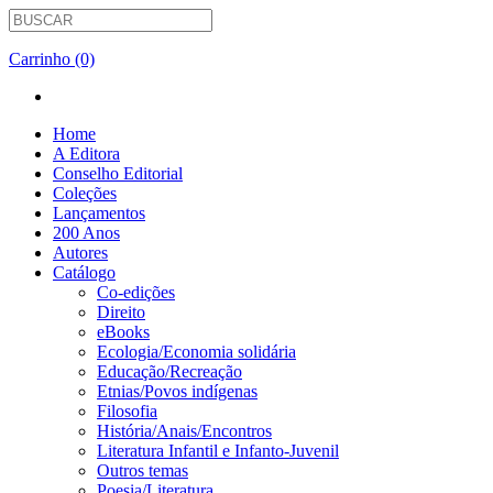
Carrinho (0)
Home
A Editora
Conselho Editorial
Coleções
Lançamentos
200 Anos
Autores
Catálogo
Co-edições
Direito
eBooks
Ecologia/Economia solidária
Educação/Recreação
Etnias/Povos indígenas
Filosofia
História/Anais/Encontros
Literatura Infantil e Infanto-Juvenil
Outros temas
Poesia/Literatura