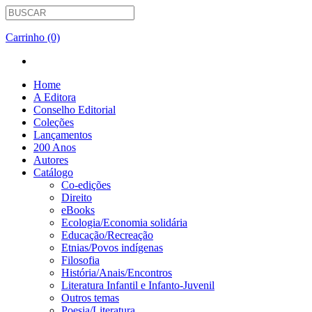
Carrinho (0)
Home
A Editora
Conselho Editorial
Coleções
Lançamentos
200 Anos
Autores
Catálogo
Co-edições
Direito
eBooks
Ecologia/Economia solidária
Educação/Recreação
Etnias/Povos indígenas
Filosofia
História/Anais/Encontros
Literatura Infantil e Infanto-Juvenil
Outros temas
Poesia/Literatura