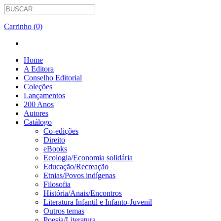
Carrinho (0)
Home
A Editora
Conselho Editorial
Coleções
Lançamentos
200 Anos
Autores
Catálogo
Co-edições
Direito
eBooks
Ecologia/Economia solidária
Educação/Recreação
Etnias/Povos indígenas
Filosofia
História/Anais/Encontros
Literatura Infantil e Infanto-Juvenil
Outros temas
Poesia/Literatura