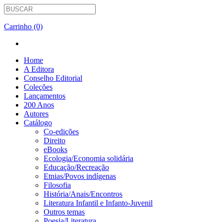
Carrinho (0)
Home
A Editora
Conselho Editorial
Coleções
Lançamentos
200 Anos
Autores
Catálogo
Co-edições
Direito
eBooks
Ecologia/Economia solidária
Educação/Recreação
Etnias/Povos indígenas
Filosofia
História/Anais/Encontros
Literatura Infantil e Infanto-Juvenil
Outros temas
Poesia/Literatura