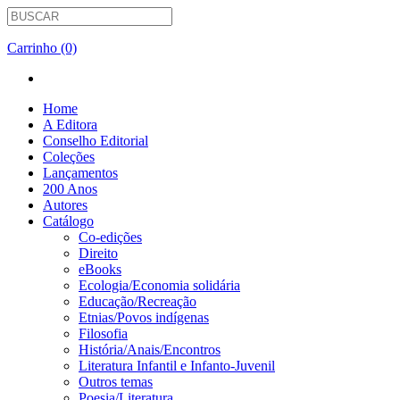
Carrinho (0)
Home
A Editora
Conselho Editorial
Coleções
Lançamentos
200 Anos
Autores
Catálogo
Co-edições
Direito
eBooks
Ecologia/Economia solidária
Educação/Recreação
Etnias/Povos indígenas
Filosofia
História/Anais/Encontros
Literatura Infantil e Infanto-Juvenil
Outros temas
Poesia/Literatura